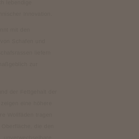
ch lebendige
hnischer Innovation.
nnt mit den
e von Schafen und
chafsrassen liefern
maßgeblich zur
nd der Fettgehalt der
 zeigen eine höhere
gere Wollfäden tragen
r Oberfläche, die den
e, unverwechselbare