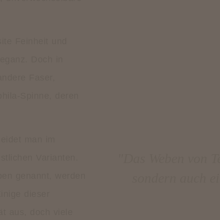
ite Feinheit und
leganz. Doch in
andere Faser,
hila-Spinne, deren
heidet man im
"Das Weben von Te
tlichen Varianten.
sondern auch ei
rben genannt, werden
inige dieser
ät aus, doch viele