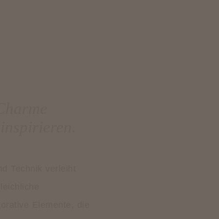
 Charme
inspirieren.
d Technik verleiht
eichliche
korative Elemente, die