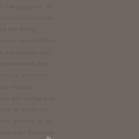
r Langlebigkeit. Im
ische Farbstoffe von
und den Erfolg
stammen hauptsächlich
en aus Insekten wie
er sammelten ihre
ion und bewahrten
iese Rezepte
 von den verfügbaren
tton an einem Ort
neln, während er an
el- oder Pfirsichrot