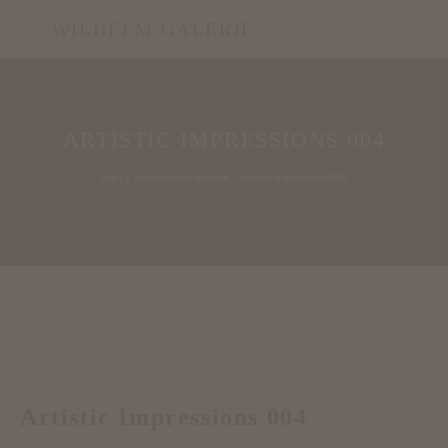
WILHELM GALERIE
ARTISTIC IMPRESSIONS 004
Start
/
Sonderanfertigungen
/ Artistic Impressions 004
Artistic Impressions 004