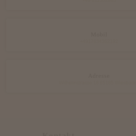
+49 611302883
Mobil
+4917634362192
Adresse
Wilhelmstrasse 18 65185 Wiesbad
Kontakt