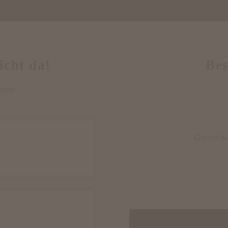
icht da!
Bes
een!
Gerne fü