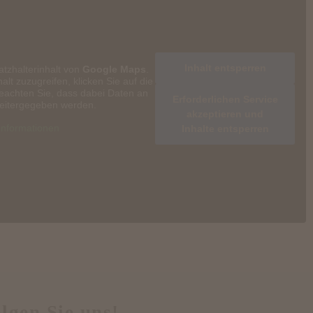
Inhalt entsperren
atzhalterinhalt von
Google Maps
.
alt zuzugreifen, klicken Sie auf die
beachten Sie, dass dabei Daten an
Erforderlichen Service
weitergegeben werden.
akzeptieren und
Informationen
Inhalte entsperren
lgen Sie uns!