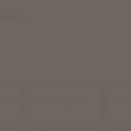
nd Material
llektionen sind
TS 004
DESIGNER KOLL.2015 –
DESIG
002
N
WEITERLESEN