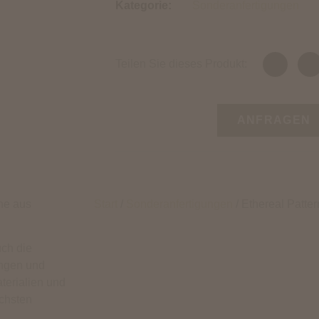
Kategorie:
Sonderanfertigungen
Teilen Sie dieses Produkt:
ANFRAGEN
he aus
Start
/
Sonderanfertigungen
/ Ethereal Patte
uch die
ungen und
terialien und
öchsten