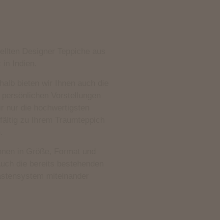
ellten Designer Teppiche aus
 in Indien.
shalb bieten wir Ihnen auch die
 persönlichen Vorstellungen
r nur die hochwertigsten
gfältig zu Ihrem Traumteppich
.
nnen in Größe, Format und
 Auch die bereits bestehenden
kastensystem miteinander