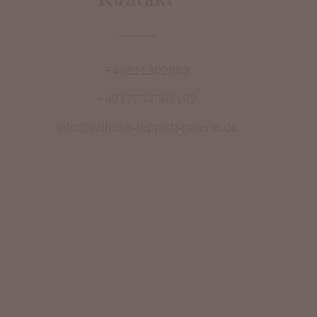
+49611302883
+4917634362192
info@wilhelm-teppich-galerie.de