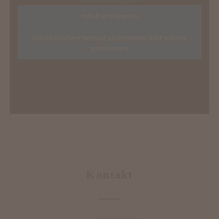
Mehr Informationen
Inhalt entsperren
Erforderlichen Service akzeptieren und Inhalte
entsperren
Kontakt