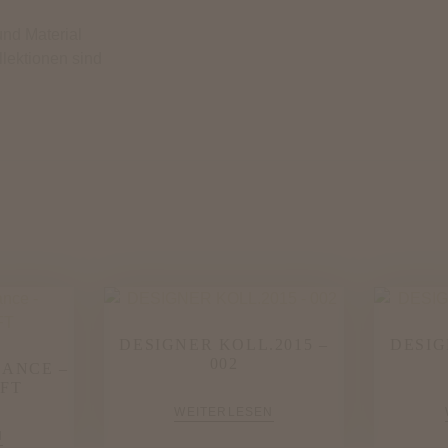
nd Material
llektionen sind
DESIGNER KOLL.2015 –
DESIG
002
ANCE –
FT
WEITERLESEN
N