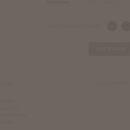
Kategorie:
Sonderanfertigungen
Teilen Sie dieses Produkt:
ANFRAGEN
he aus
Start
/
Sonderanfertigungen
/ Elegance 003
uch die
ungen und
terialien und
öchsten