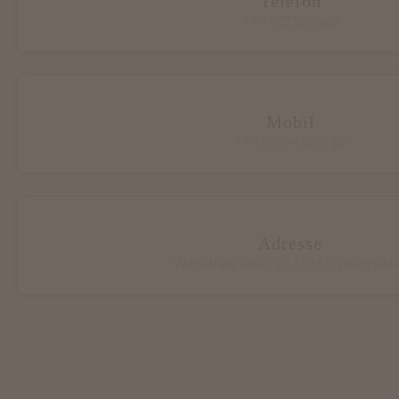
Telefon
+49 611302883
Mobil
+4917634362192
Adresse
Wilhelmstrasse 18 65185 Wiesbad