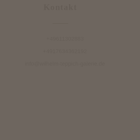
Kontakt
+49611302883
+4917634362192
info@wilhelm-teppich-galerie.de