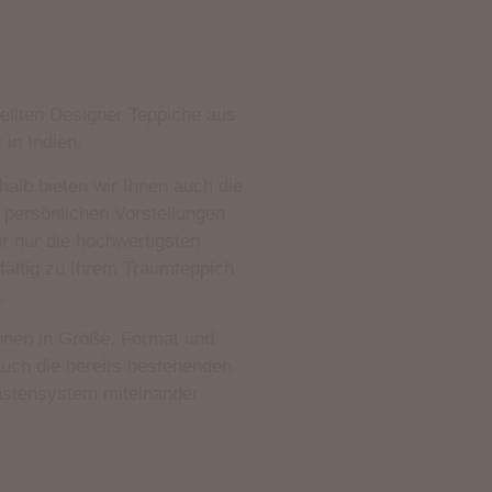
ellten Designer Teppiche aus
 in Indien.
shalb bieten wir Ihnen auch die
 persönlichen Vorstellungen
r nur die hochwertigsten
gfältig zu Ihrem Traumteppich
.
nnen in Größe, Format und
 Auch die bereits bestehenden
kastensystem miteinander