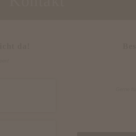
Kontakt
icht da!
Bes
een!
Gerne fü