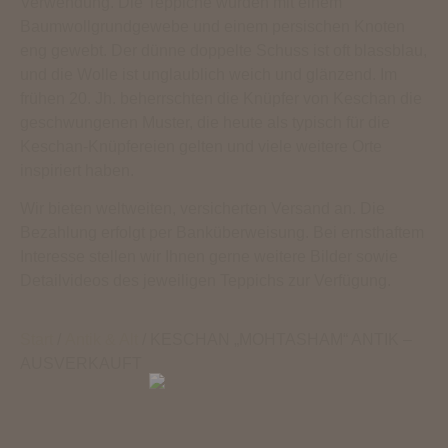
Verwendung. Die Teppiche wurden mit einem
Baumwollgrundgewebe und einem persischen Knoten
eng gewebt. Der dünne doppelte Schuss ist oft blassblau,
und die Wolle ist unglaublich weich und glänzend. Im
frühen 20. Jh. beherrschten die Knüpfer von Keschan die
geschwungenen Muster, die heute als typisch für die
Keschan-Knüpfereien gelten und viele weitere Orte
inspiriert haben.
Wir bieten weltweiten, versicherten Versand an. Die
Bezahlung erfolgt per Banküberweisung. Bei ernsthaftem
Interesse stellen wir Ihnen gerne weitere Bilder sowie
Detailvideos des jeweiligen Teppichs zur Verfügung.
Start
/
Antik & Alt
/ KESCHAN „MOHTASHAM“ ANTIK –
AUSVERKAUFT