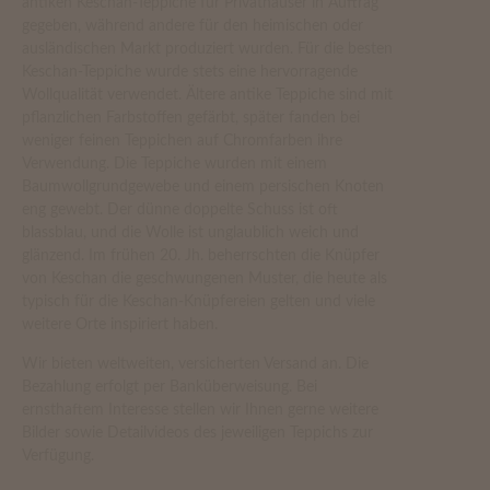
antiken Keschan-Teppiche für Privathäuser in Auftrag
gegeben, während andere für den heimischen oder
ausländischen Markt produziert wurden. Für die besten
Keschan-Teppiche wurde stets eine hervorragende
Wollqualität verwendet. Ältere antike Teppiche sind mit
pflanzlichen Farbstoffen gefärbt, später fanden bei
weniger feinen Teppichen auf Chromfarben ihre
Verwendung. Die Teppiche wurden mit einem
Baumwollgrundgewebe und einem persischen Knoten
eng gewebt. Der dünne doppelte Schuss ist oft
blassblau, und die Wolle ist unglaublich weich und
glänzend. Im frühen 20. Jh. beherrschten die Knüpfer
von Keschan die geschwungenen Muster, die heute als
typisch für die Keschan-Knüpfereien gelten und viele
weitere Orte inspiriert haben.
Wir bieten weltweiten, versicherten Versand an. Die
Bezahlung erfolgt per Banküberweisung. Bei
ernsthaftem Interesse stellen wir Ihnen gerne weitere
Bilder sowie Detailvideos des jeweiligen Teppichs zur
Verfügung.