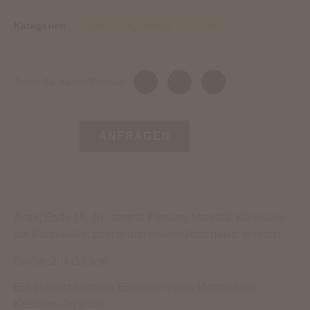
Kategorien
Antik & Alt
,
Medium 2,6-5 qm
Teilen Sie dieses Produkt:
ANFRAGEN
Antik; Ende 19. Jh.; zentral Persien; Material: Korkwolle
auf Baumwolle; oberer und unterer Abschluss: verkürzt
Größe: 204x133cm
Ein äußerst seltenes Exemplar eines Mohtasham-
Keschan-Teppichs.