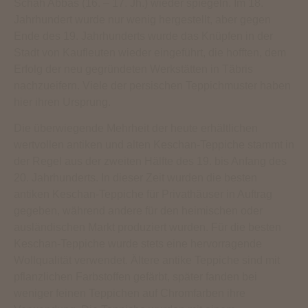
Schah Abbas (16. – 17. Jh.) wieder spiegeln. Im 18.
Jahrhundert wurde nur wenig hergestellt, aber gegen
Ende des 19. Jahrhunderts wurde das Knüpfen in der
Stadt von Kaufleuten wieder eingeführt, die hofften, dem
Erfolg der neu gegründeten Werkstätten in Täbris
nachzueifern. Viele der persischen Teppichmuster haben
hier ihren Ursprung.
Die überwiegende Mehrheit der heute erhältlichen
wertvollen antiken und alten Keschan-Teppiche stammt in
der Regel aus der zweiten Hälfte des 19. bis Anfang des
20. Jahrhunderts. In dieser Zeit wurden die besten
antiken Keschan-Teppiche für Privathäuser in Auftrag
gegeben, während andere für den heimischen oder
ausländischen Markt produziert wurden. Für die besten
Keschan-Teppiche wurde stets eine hervorragende
Wollqualität verwendet. Ältere antike Teppiche sind mit
pflanzlichen Farbstoffen gefärbt, später fanden bei
weniger feinen Teppichen auf Chromfarben ihre