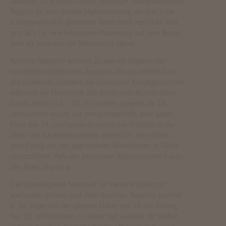
Leuchten zu erzielen. Dieser vielseitige, flächendeckende
Teppich ist eine visuelle Meisterleistung, die durch die
außergewöhnlich glänzende Wolle noch verstärkt wird
und sich für eine besondere Platzierung auf dem Boden
oder als bezaubernde Wandkunst eignet.
Keschan-Teppiche gehören zu den wichtigsten der
hochfeinen städtischen Teppiche, die das direkte Erbe
des Goldenen Zeitalters der persischen Knüpfgeschichte
während der Herrschaft des berühmten Kunstmäzens
Schah Abbas (16. – 17. Jh.) wieder spiegeln. Im 18.
Jahrhundert wurde nur wenig hergestellt, aber gegen
Ende des 19. Jahrhunderts wurde das Knüpfen in der
Stadt von Kaufleuten wieder eingeführt, die hofften,
dem Erfolg der neu gegründeten Werkstätten in Täbris
nachzueifern. Viele der persischen Teppichmuster haben
hier ihren Ursprung.
Die überwiegende Mehrheit der heute erhältlichen
wertvollen antiken und alten Keschan-Teppiche stammt
in der Regel aus der zweiten Hälfte des 19. bis Anfang
des 20. Jahrhunderts. In dieser Zeit wurden die besten