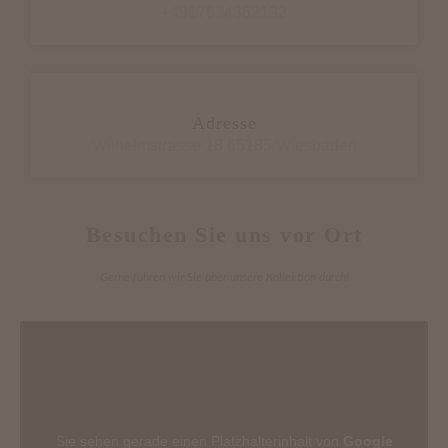
+4917634362192
Adresse
Wilhelmstrasse 18 65185 Wiesbaden
Besuchen Sie uns vor Ort
Gerne führen wir Sie über unsere Kollektion durch!
Sie sehen gerade einen Platzhalterinhalt von
Google