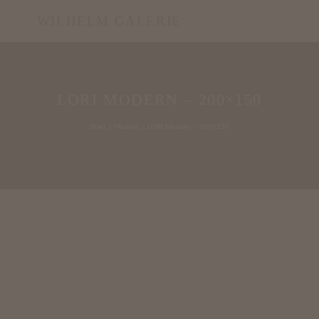
WILHELM GALERIE
LORI MODERN – 200×150
Start
/
Modern
/ LORI Modern – 200×150