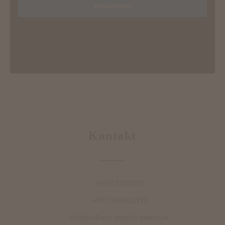
entsperren
Kontakt
+49611302883
+4917634362192
info@wilhelm-teppich-galerie.de