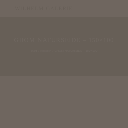
WILHELM GALERIE
GHOM NATURSEIDE – 150×100
Start
/
Klassisch
/ GHOM NATURSEIDE – 150×100