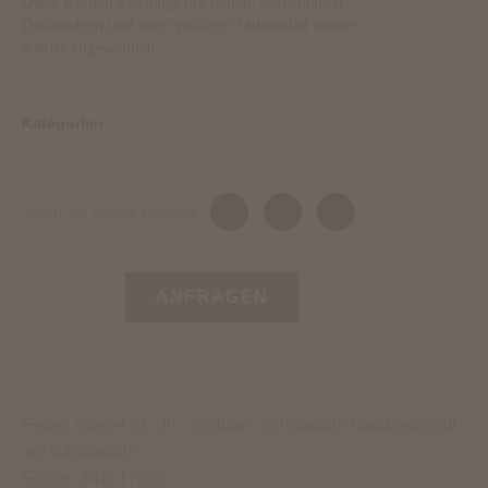
Diese werden allerdings mit neuen, zeitgemäßen
Designideen und einer größerer Farbvielfalt immer
wieder abgewandelt.
Kategorien
Klassisch
,
Medium 2,6-5 qm
Teilen Sie dieses Produkt:
ANFRAGEN
Erstes Viertel 21. Jh.; Südiran; Schurwolle handgeknüpft
auf Baumwolle;
Größe: 241x170cm