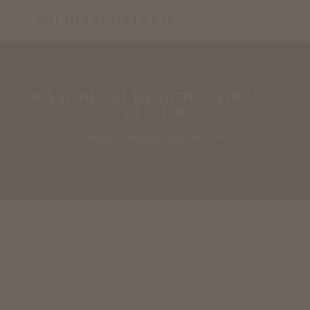
WILHELM GALERIE
KASCHLULI DESIGN UNIKAT –
241×170
Start
/
Klassisch
/ KASCHLULI Design Unikat – 241×170