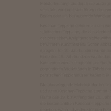
Meisterleistung, die durch die außer
verstärkt wird und sich für eine beso
Boden oder als bezaubernde Wandkuns
Keschan-Teppiche gehören zu den wic
städtischen Teppiche, die das direkte
der persischen Knüpfgeschichte währ
berühmten Kunstmäzens Schah Abbas (
spiegeln. Im 18. Jahrhundert wurde nu
Ende des 19. Jahrhunderts wurde das 
Kaufleuten wieder eingeführt, die hoff
gegründeten Werkstätten in Täbris nac
persischen Teppichmuster haben hier 
Die überwiegende Mehrheit der heute e
und alten Keschan-Teppiche stammt in
Hälfte des 19. bis Anfang des 20. Jahr
die besten antiken Keschan-Teppiche f
gegeben, während andere für den hei