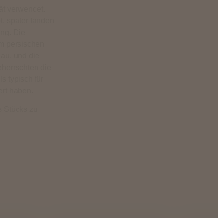
ät verwendet.
t, später fanden
ng. Die
m persischen
lau, und die
eherrschten die
 typisch für
ert haben.
s Stücks zu