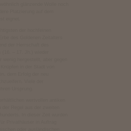
gewöhnlich glänzende Wolle noch
ndere Platzierung auf dem
t eignet.
htigsten der hochfeinen
 Erbe des Goldenen Zeitalters
end der Herrschaft des
16. – 17. Jh.) wieder
r wenig hergestellt, aber gegen
Knüpfen in der Stadt von
ten, dem Erfolg der neu
hzueifern. Viele der
ihren Ursprung.
rhältlichen wertvollen antiken
 der Regel aus der zweiten
hunderts. In dieser Zeit wurden
ür Privathäuser in Auftrag
mischen oder ausländischen