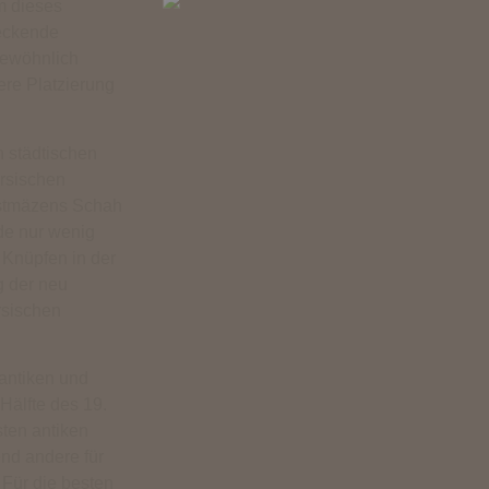
m dieses
deckende
rgewöhnlich
ere Platzierung
 städtischen
ersischen
nstmäzens Schah
rde nur wenig
 Knüpfen in der
g der neu
rsischen
 antiken und
Hälfte des 19.
sten antiken
nd andere für
 Für die besten