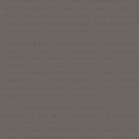
verwendeten eine Vielzahl natürlicher pflanzlicher Quellen, u
leuchtende Leuchten zu erzielen. Dieser vielseitige, flächen
Teppich ist eine visuelle Meisterleistung, die durch die auße
glänzende Wolle noch verstärkt wird und sich für eine besond
auf dem Boden oder als bezaubernde Wandkunst eignet.
Keschan-Teppiche gehören zu den wichtigsten der hochfeinen
Teppiche, die das direkte Erbe des Goldenen Zeitalters der p
Knüpfgeschichte während der Herrschaft des berühmten Ku
Abbas (16. – 17. Jh.) wieder spiegeln. Im 18. Jahrhundert wu
hergestellt, aber gegen Ende des 19. Jahrhunderts wurde das
Stadt von Kaufleuten wieder eingeführt, die hofften, dem Erfol
gegründeten Werkstätten in Täbris nachzueifern. Viele der pe
Teppichmuster haben hier ihren Ursprung.
Die überwiegende Mehrheit der heute erhältlichen wertvollen
alten Keschan-Teppiche stammt in der Regel aus der zweiten 
bis Anfang des 20. Jahrhunderts. In dieser Zeit wurden die be
Keschan-Teppiche für Privathäuser in Auftrag gegeben, währe
den heimischen oder ausländischen Markt produziert wurden.