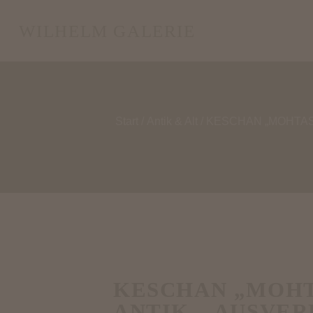
WILHELM GALERIE
Start
/
Antik & Alt
/ KESCHAN „MOHTA
KESCHAN „MOH
ANTIK – AUSVE