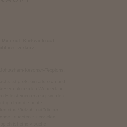
; Material: Korkwolle auf
chluss: verkürzt
s Mohtasham-Keschan-Teppichs.
ichs ist groß, einfallsreich und
n diesem blühenden Wunderland
en Edelsteinen erzeugt worden
nötig, denn die heute
n eine Vielzahl natürlicher
tende Leuchten zu erzielen.
ppich ist eine visuelle