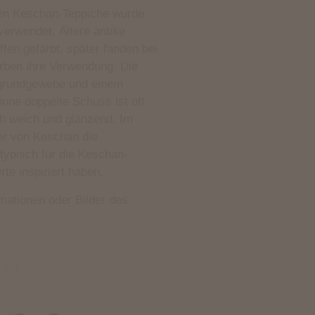
ten Keschan-Teppiche wurde
verwendet. Ältere antike
ffen gefärbt, später fanden bei
rben ihre Verwendung. Die
grundgewebe und einem
nne doppelte Schuss ist oft
ich weich und glänzend. Im
er von Keschan die
typisch für die Keschan-
rte inspiriert haben.
rmationen oder Bilder des
5 qm