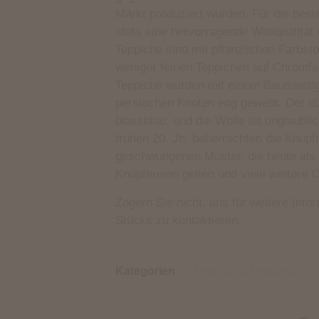
Markt produziert wurden. Für die bes
stets eine hervorragende Wollqualität 
Teppiche sind mit pflanzlichen Farbsto
weniger feinen Teppichen auf Chromfa
Teppiche wurden mit einem Baumwoll
persischen Knoten eng gewebt. Der dü
blassblau, und die Wolle ist unglaubl
frühen 20. Jh. beherrschten die Knüpf
geschwungenen Muster, die heute als 
Knüpfereien gelten und viele weitere O
Zögern Sie nicht, uns für weitere Info
Stücks zu kontaktieren.
Kategorien
Antik & Alt
,
Medium 2,6-