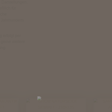
e Darstellungen.
eßlich für
sche
 Jahrhunderts
 erfolgt per
 gerne weitere
ung.