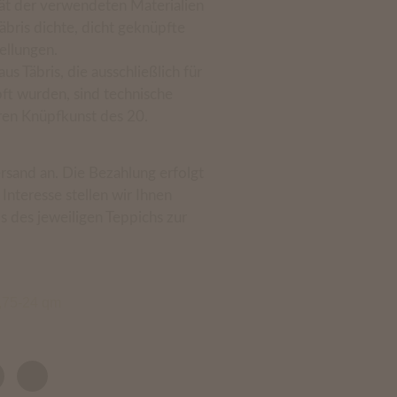
ät der verwendeten Materialien
bris dichte, dicht geknüpfte
ellungen.
s Täbris, die ausschließlich für
ft wurden, sind technische
ren Knüpfkunst des 20.
rsand an. Die Bezahlung erfolgt
nteresse stellen wir Ihnen
s des jeweiligen Teppichs zur
8,75-24 qm