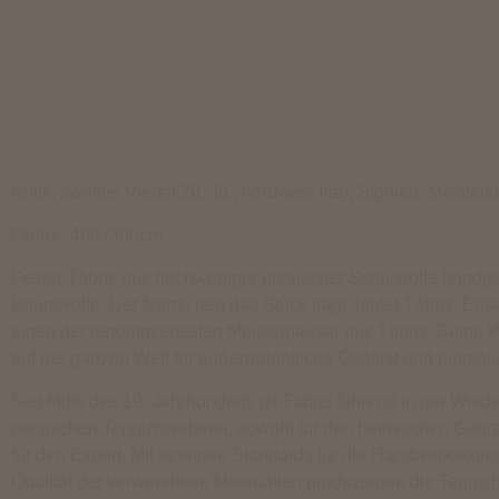
Antik; zweites Viertel 20. Jh.; nordwest Iran; Signiert: Meister
Größe: 400x300cm
Feiner Täbriz aus hochwertiger persischer Schurwolle handge
Baumwolle. Der Name den das Stück trägt lautet Täbriz ‘Emad
einen der renommiertesten Meisterhäuser aus Täbriz. Seine 
auf der ganzen Welt für außerordentliche Qualität und einmal
Seit Mitte des 19. Jahrhunderts ist Täbris führend in der Wie
persischen Teppichweberei, sowohl für den heimischen Gebr
für den Export. Mit strengen Standards für die Handwerkskuns
Qualität der verwendeten Materialien produzierten die Teppic