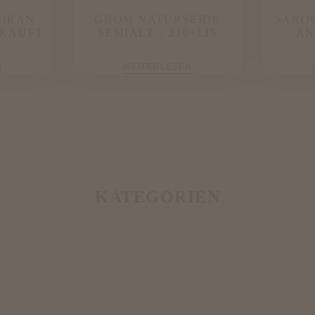
JIRAN
GHOM NATURSEIDE
SARO
RKAUFT
SEMIALT – 210×135
AN
N
WEITERLESEN
KATEGORIEN