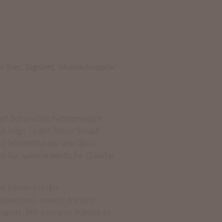
t Iran; Signiert: Meisterknüpfer
cher Schurwolle handgeknüpft
 trägt lautet Täbriz ‘Emad’
n Meisterhäuser aus Täbriz.
t für außerordentliche Qualität
is führend in der
hweberei, sowohl für den
Export. Mit strengen Standards