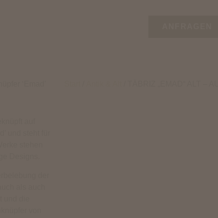
ANFRAGEN
knüpfer ‘Emad’
Start
/
Antik & Alt
/ TÄBRIZ „EMAD“ ALT –
knüpft auf
’ und steht für
Werke stehen
ige Designs.
derbelebung der
auch als auch
t und die
hknüpfer von