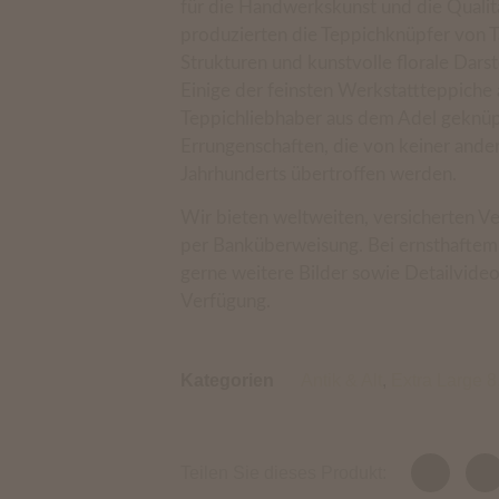
für die Handwerkskunst und die Qualit
produzierten die Teppichknüpfer von Tä
Strukturen und kunstvolle florale Darst
Einige der feinsten Werkstattteppiche au
Teppichliebhaber aus dem Adel geknüp
Errungenschaften, die von keiner ande
Jahrhunderts übertroffen werden.
Wir bieten weltweiten, versicherten Ve
per Banküberweisung. Bei ernsthaftem I
gerne weitere Bilder sowie Detailvideo
Verfügung.
Kategorien
Antik & Alt
,
Extra Large 
Teilen Sie dieses Produkt: