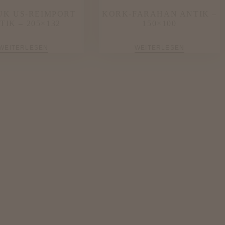
UK US-REIMPORT
KORK-FARAHAN ANTIK –
TIK – 205×132
150×100
WEITERLESEN
WEITERLESEN