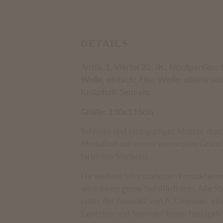
DETAILS
Antik, 1. Viertel 20. Jh., Nordpersien
Wolle, einfach; Flor: Wolle; oberer un
Knüpfstil: Senneh;
Größe: 230x135cm
Schönes und einzigartiges Muster, du
Medaillon auf einem warmroten Grund 
farbenen Motiven.
Für weitere Informationen kontaktieren
wird Ihnen gerne behilflich sein. Alle S
unter der Auswahl von A. Ghiessari, ei
Experten und Sammler feiner handgekn