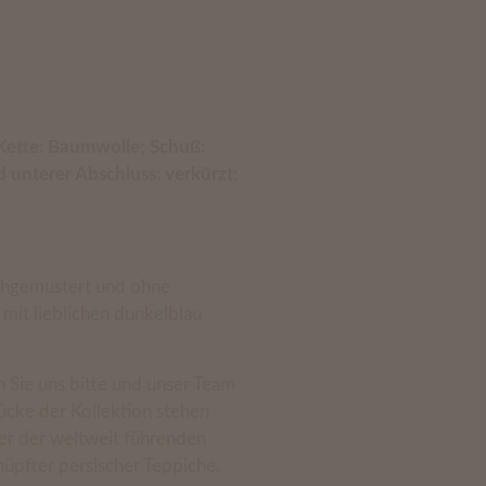
; Kette: Baumwolle; Schuß:
d unterer Abschluss: verkürzt;
rchgemustert und ohne
mit lieblichen dunkelblau
 Sie uns bitte und unser Team
tücke der Kollektion stehen
ner der weltweit führenden
üpfter persischer Teppiche.