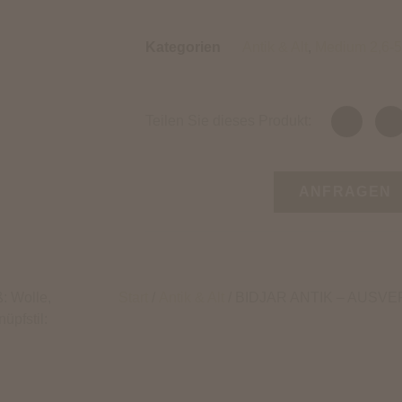
Kategorien
Antik & Alt
,
Medium 2,6-
Teilen Sie dieses Produkt:
ANFRAGEN
ß: Wolle,
Start
/
Antik & Alt
/ BIDJAR ANTIK – AUSV
üpfstil: