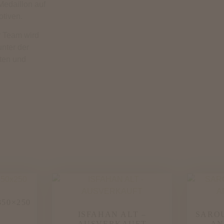
Medaillon auf
otiven.
r Team wird
unter der
rten und
50×250
ISFAHAN ALT –
SARO
AUSVERKAUFT
AN