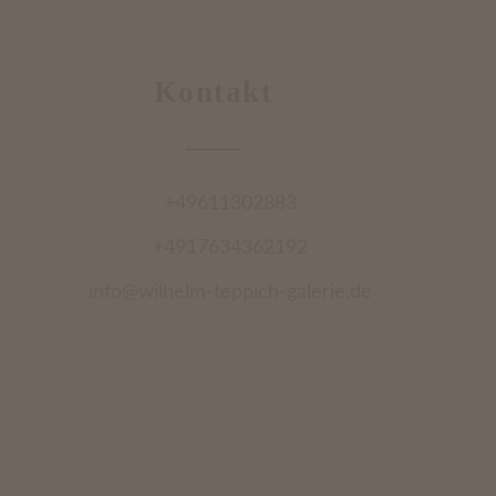
Kontakt
+49611302883
+4917634362192
info@wilhelm-teppich-galerie.de