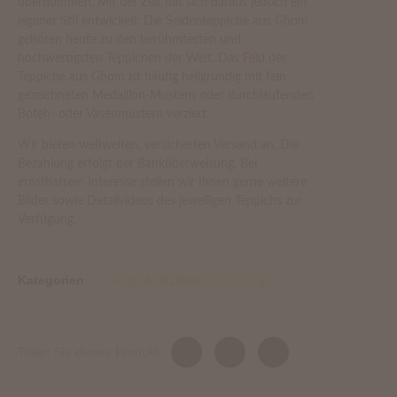
übernommen. Mit der Zeit hat sich daraus jedoch ein
eigener Stil entwickelt. Die Seidenteppiche aus Ghom
gehören heute zu den berühmtesten und
hochwertigsten Teppichen der Welt. Das Feld der
Teppiche aus Ghom ist häufig hellgrundig mit fein
gezeichneten Medaillon-Mustern oder durchlaufenden
Boteh- oder Vasenmustern verziert.
Wir bieten weltweiten, versicherten Versand an. Die
Bezahlung erfolgt per Banküberweisung. Bei
ernsthaftem Interesse stellen wir Ihnen gerne weitere
Bilder sowie Detailvideos des jeweiligen Teppichs zur
Verfügung.
Kategorien
Antik & Alt
,
Medium 2,6-5 qm
Teilen Sie dieses Produkt: