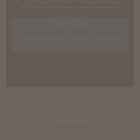
Sie auf die Schaltfläche unten. Bitte beachten Sie, dass
dabei Daten an Drittanbieter weitergegeben werden.
Mehr Informationen
Inhalt entsperren
Erforderlichen Service akzeptieren und Inhalte
entsperren
Kontakt