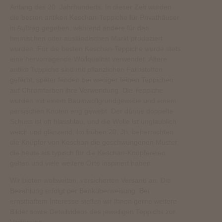
Anfang des 20. Jahrhunderts. In dieser Zeit wurden
die besten antiken Keschan-Teppiche für Privathäuser
in Auftrag gegeben, während andere für den
heimischen oder ausländischen Markt produziert
wurden. Für die besten Keschan-Teppiche wurde stets
eine hervorragende Wollqualität verwendet. Ältere
antike Teppiche sind mit pflanzlichen Farbstoffen
gefärbt, später fanden bei weniger feinen Teppichen
auf Chromfarben ihre Verwendung. Die Teppiche
wurden mit einem Baumwollgrundgewebe und einem
persischen Knoten eng gewebt. Der dünne doppelte
Schuss ist oft blassblau, und die Wolle ist unglaublich
weich und glänzend. Im frühen 20. Jh. beherrschten
die Knüpfer von Keschan die geschwungenen Muster,
die heute als typisch für die Keschan-Knüpfereien
gelten und viele weitere Orte inspiriert haben.
Wir bieten weltweiten, versicherten Versand an. Die
Bezahlung erfolgt per Banküberweisung. Bei
ernsthaftem Interesse stellen wir Ihnen gerne weitere
Bilder sowie Detailvideos des jeweiligen Teppichs zur