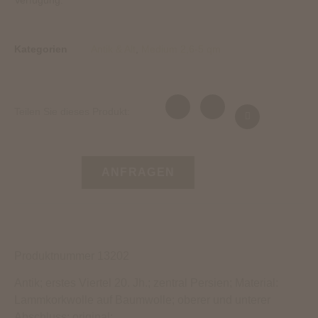
Verfügung.
Kategorien
Antik & Alt
,
Medium 2,6-5 qm
Teilen Sie dieses Produkt:
ANFRAGEN
Produktnummer 13202
Antik; erstes Viertel 20. Jh.; zentral Persien; Material:
Lammkorkwolle auf Baumwolle; oberer und unterer
Abschluss: original;