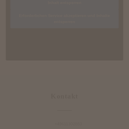
Inhalt entsperren
Erforderlichen Service akzeptieren und Inhalte
entsperren
Kontakt
+49611302883