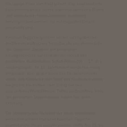
die üppige Flora vom Feld abhebt. Das leuchtend rote
Feld erinnert an die Sonne, während zahlreiche Blüten
und Blümchen in hellen Azurtönen leuchtend
hervorgehoben werden, die mit exquisiten Details
eingewebt sind.
Keschan-Teppiche gehören zu den wichtigsten der
hochfeinen städtischen Teppiche, die das direkte Erbe
des Goldenen Zeitalters der persischen
Knüpfgeschichte während der Herrschaft des
berühmten Kunstmäzens Schah Abbas (16. – 17. Jh.)
wiederspiegeln. Im 18. Jahrhundert wurde nur wenig
hergestellt, aber gegen Ende des 19. Jahrhunderts
wurde das Knüpfen in der Stadt von Kaufleuten wieder
eingeführt, die hofften, dem Erfolg der neu
gegründeten Werkstätten in Täbris nachzueifern. Viele
der persischen Teppichmuster haben hier ihren
Ursprung.
Die überwiegende Mehrheit der heute erhältlichen
wertvollen antiken und alten Keschan-Teppiche
stammt in der Regel aus der zweiten Hälfte des 19. bis