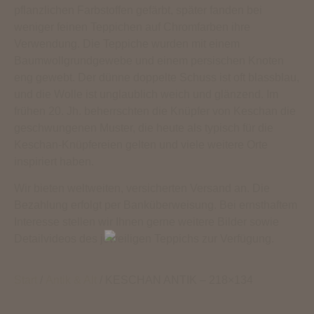
pflanzlichen Farbstoffen gefärbt, später fanden bei
weniger feinen Teppichen auf Chromfarben ihre
Verwendung. Die Teppiche wurden mit einem
Baumwollgrundgewebe und einem persischen Knoten
eng gewebt. Der dünne doppelte Schuss ist oft blassblau,
und die Wolle ist unglaublich weich und glänzend. Im
frühen 20. Jh. beherrschten die Knüpfer von Keschan die
geschwungenen Muster, die heute als typisch für die
Keschan-Knüpfereien gelten und viele weitere Orte
inspiriert haben.
Wir bieten weltweiten, versicherten Versand an. Die
Bezahlung erfolgt per Banküberweisung. Bei ernsthaftem
Interesse stellen wir Ihnen gerne weitere Bilder sowie
Detailvideos des jeweiligen Teppichs zur Verfügung.
Start
/
Antik & Alt
/ KESCHAN ANTIK – 218×134